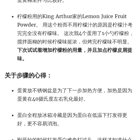
柠檬粉用的King Arthur家的Lemon Juice Fruit
Powder。 用这个粉而不用柠檬汁的原因是柠檬汁考
完完全没有柠檬味。 这次我4个蛋用了1小勺柠檬粉，
搅拌面糊的时候柠檬味挺浓，但烤完柠檬味不明显。
下次试试着增加柠檬粉的用量，并且加点柠檬皮屑提
味。
关于步骤的心得：
蛋黄放不锈钢盆是为了下一步加热方便，加热是因为
蛋黄在40摄氏度左右乳化最好。
蛋白全程放冰箱冷藏是因为蛋白在低温下打发得更
好，更不容易消泡。
刚开始的时候打发蛋白难免打过头，这样才知道什么