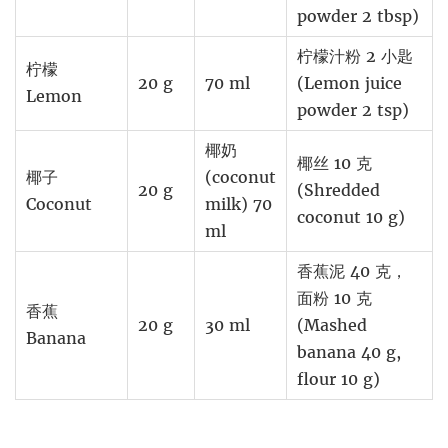
powder 2 tbsp)
柠檬汁粉 2 小匙
柠檬
20 g
70 ml
(Lemon juice
Lemon
powder 2 tsp)
椰奶
椰丝 10 克
椰子
(coconut
20 g
(Shredded
Coconut
milk) 70
coconut 10 g)
ml
香蕉泥 40 克，
面粉 10 克
香蕉
20 g
30 ml
(Mashed
Banana
banana 40 g,
flour 10 g)