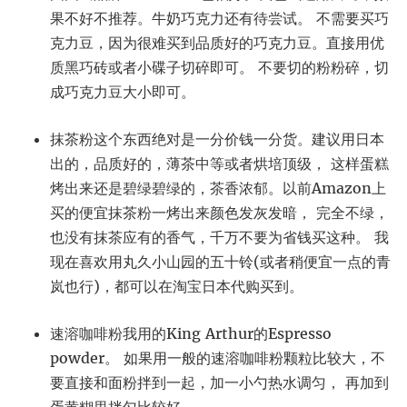
果不好不推荐。牛奶巧克力还有待尝试。 不需要买巧
克力豆，因为很难买到品质好的巧克力豆。直接用优
质黑巧砖或者小碟子切碎即可。 不要切的粉粉碎，切
成巧克力豆大小即可。
抹茶粉这个东西绝对是一分价钱一分货。建议用日本
出的，品质好的，薄茶中等或者烘培顶级， 这样蛋糕
烤出来还是碧绿碧绿的，茶香浓郁。以前Amazon上
买的便宜抹茶粉一烤出来颜色发灰发暗， 完全不绿，
也没有抹茶应有的香气，千万不要为省钱买这种。 我
现在喜欢用丸久小山园的五十铃(或者稍便宜一点的青
岚也行)，都可以在淘宝日本代购买到。
速溶咖啡粉我用的King Arthur的Espresso
powder。 如果用一般的速溶咖啡粉颗粒比较大，不
要直接和面粉拌到一起，加一小勺热水调匀， 再加到
蛋黄糊里拌匀比较好。