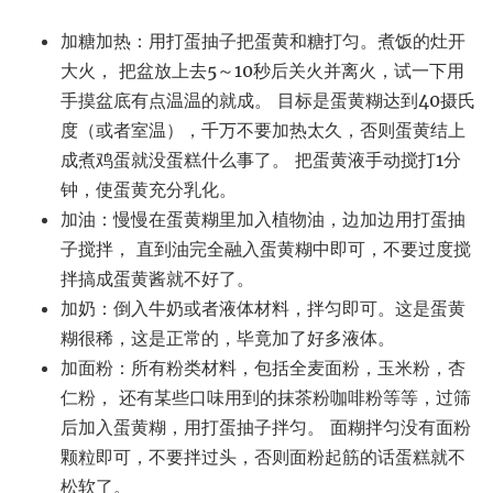
加糖加热：用打蛋抽子把蛋黄和糖打匀。煮饭的灶开
大火， 把盆放上去5～10秒后关火并离火，试一下用
手摸盆底有点温温的就成。 目标是蛋黄糊达到40摄氏
度（或者室温），千万不要加热太久，否则蛋黄结上
成煮鸡蛋就没蛋糕什么事了。 把蛋黄液手动搅打1分
钟，使蛋黄充分乳化。
加油：慢慢在蛋黄糊里加入植物油，边加边用打蛋抽
子搅拌， 直到油完全融入蛋黄糊中即可，不要过度搅
拌搞成蛋黄酱就不好了。
加奶：倒入牛奶或者液体材料，拌匀即可。这是蛋黄
糊很稀，这是正常的，毕竟加了好多液体。
加面粉：所有粉类材料，包括全麦面粉，玉米粉，杏
仁粉， 还有某些口味用到的抹茶粉咖啡粉等等，过筛
后加入蛋黄糊，用打蛋抽子拌匀。 面糊拌匀没有面粉
颗粒即可，不要拌过头，否则面粉起筋的话蛋糕就不
松软了。