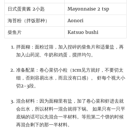
日式蛋黄酱 2小匙
Mayonnaise 2 tsp
海苔粉（拌饭那种）
Aonori
柴鱼片
Katsuo bushi
拌面糊：面粉过筛，加入捏碎的柴鱼片和适量盐，再
加入山药泥、牛奶和鸡蛋，搅拌均匀。
准备配菜：卷心菜切小粒（1cm见方就好，不要切太
细，否则容易出水，而且没有口感）。 虾每个视大小
切2-3段。
混合材料：因为面糊里有盐，加了卷心菜和虾进去就
会出水，所以材料一混合就得下锅。 如果只有一只平
底锅的话可以先混合一半材料。等煎第二个饼的时候
再混合剩下的那一半材料。