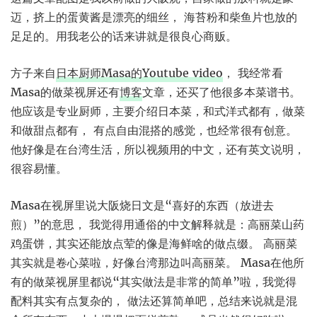
迈，挤上的蛋黄酱是漂亮的细丝， 海苔粉和柴鱼片也放的
足足的。用我老公的话来讲就是很良心商贩。
方子来自
日本厨师Masa的Youtube video
， 我经常看
Masa的做菜视屏还有
博客
文章，还买了他很多本菜谱书。
他应该是专业厨师，主要介绍日本菜，和式洋式都有，做菜
和做甜点都有， 有点自由混搭的感觉，也经常很有创意。
他好像是在台湾生活，所以视频用的中文，还有英文说明，
很容易懂。
Masa在视屏里说大阪烧日文是“喜好的东西（放进去
煎）”的意思， 我觉得用通俗的中文解释就是：高丽菜山药
鸡蛋饼，其实还能放点荤的像是海鲜啥的做点缀。 高丽菜
其实就是卷心菜啦，好像台湾那边叫高丽菜。 Masa在他所
有的做菜视屏里都说“其实做法是非常的简单”啦，我觉得
配料其实有点复杂的， 做法还算简单吧，总结来说就是混