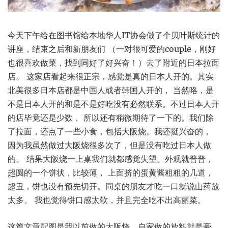
今天下午给在图书馆给本地华人IT协会做了个贝叶斯统计的
讲座，结束之后和新朋友们 （一对很可爱的couple，刚好
也很喜欢做菜，找到同好了好兴奋！）去了附近的日本拉面
店。 这家店看起来很正宗，感觉是真的日本人开的。其实
北美很多日本店都是中国人或者韩国人开的， 当然咯，是
不是日本人开的和是不是好吃没有必然联系。不过日本人开
的店毕竟还是少数， 所以还有稍微期待了一下的。我们除
了拉面，还点了一些小食，包括大阪烧。我还挺兴奋的，
因为我虽然做过大阪烧很多次了，但是没有吃过日本人做
的。 结果大阪烧一上桌我们就都感觉失望。外观就普普，
超圆的一个饼状，比较薄， 上面挤的蛋黄酱粗粗的几道，
超丑，饼也没有预先切开。同桌的朋友才吃一口就说山药放
太多。 我也觉得饼口感太软，并且完全吃不出高丽菜。
这篇文章配图是我以前做的大阪烧，自家做的放料就是豪