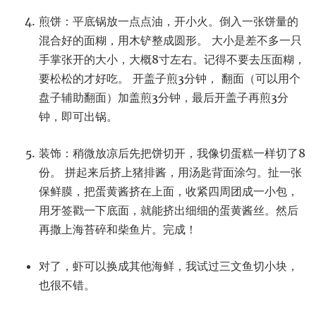
煎饼：平底锅放一点点油，开小火。倒入一张饼量的
混合好的面糊，用木铲整成圆形。 大小是差不多一只
手掌张开的大小，大概8寸左右。记得不要去压面糊，
要松松的才好吃。 开盖子煎3分钟， 翻面（可以用个
盘子辅助翻面）加盖煎3分钟，最后开盖子再煎3分
钟，即可出锅。
装饰：稍微放凉后先把饼切开，我像切蛋糕一样切了8
份。 拼起来后挤上猪排酱，用汤匙背面涂匀。扯一张
保鲜膜，把蛋黄酱挤在上面，收紧四周团成一小包，
用牙签戳一下底面，就能挤出细细的蛋黄酱丝。然后
再撒上海苔碎和柴鱼片。完成！
对了，虾可以换成其他海鲜，我试过三文鱼切小块，
也很不错。