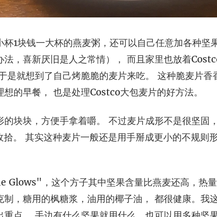
小杯1块钱一大杯的燕麦粥，还可以自己任意加各种坚果
法，喜新厌旧是人之常情）， 而且家里也放着Costc
 于是就想到了自己烤脆脆的麦片来吃。 这种脆麦片香
想的早餐， 也是处理Costco大包麦片的好方法。
形的块块，方便手拿着嚼。 不过麦片成形不是很坚固，
比较好收拾。 其实这种麦片一般还是用手掰成更小的不规
he Glows"，这个方子其中坚果含量比燕麦还高，
克制，糖用的枫糖浆，油用的椰子油， 都很健康。我
出重点， 手边有什么坚果就用什么，也可以用多种坚