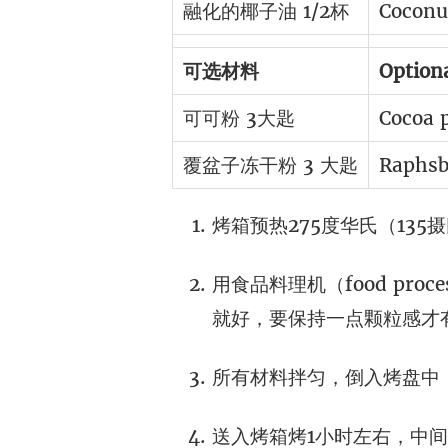
融化的椰子油 1/2杯
Coconut
可选材料
Optiona
可可粉 3大匙
Cocoa 
覆盆子冻干粉 3 大匙
Raphsb
烤箱预热275度华氏（13
用食品料理机（food pro
就好，要保持一点颗粒感才
所有材料拌匀，倒入烤盘中
送入烤箱烤1小时左右，中