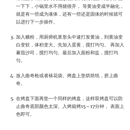
一下下，小锅里水不用烧很开， 等黄油变成半融化，
就是有一些成为液体，还有一些还是固体的时候就可
以进行下一步操作。
加入糖粉，用厨师机浆形头中速打发黄油，到黄油变
白变软，体积变大。先加入蛋黄，搅打均匀。 再加入
蕃茄沙司，搅打均匀。最后加入面粉和盐，搅打均
匀。
放入曲奇枪或者裱花袋。烤盘上垫烘焙纸，挤上曲
奇。
在烤盘下面再垫一个同样的烤盘，这样双烤盘可以防
止曲奇底部颜色太深。入烤箱烤15～17分钟， 表面上
色即可。