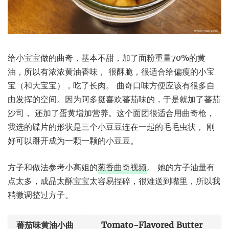
给小宝宝做的曲奇，基本不甜，加了面粉重量70%的黄
油，所以有浓浓黄油香味， 很酥脆，很适合给偏瘦的小宝
宝（和大宝宝），吃了长肉。 曲奇口味方便应该有很多自
由发挥的空间。因为阿多挺喜欢蕃茄味的，于是就加了蕃茄
沙司， 还加了蛋黄增加营养。这个面团很适合用曲奇枪，
我选的碟片的形状是三个小豆豆连在一起的毛毛虫状， 刚
好可以掰开成为一颗一颗的小豆豆。
方子和做法参考小高姐的
葱香曲奇视频
。 她的方子油量有
点太多，成品太酥宝宝太容易捏碎，很难送到嘴里，所以我
稍微调整过方子。
蕃茄味黄油小曲
Tomato-Flavored Butter