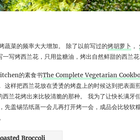
我烤蔬菜的频率大大增加。 除了以前写过的
烤胡萝卜
，
写一写烤西兰花，只用盐糖油，烤出自然鲜甜的西兰花
Kitchen的素食书
The Complete Vegetarian Cookb
， 这样把西兰花放在烫烫的烤盘上的时候达到把表面煎
的西兰花烤出来比较清脆的那种。 我为了让快长满牙
动，先盖锡箔纸蒸一会儿再打开烤一会，成品会比较软糯
。
oasted Broccoli