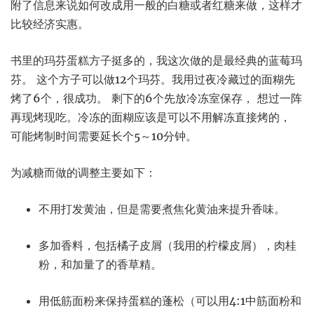
附了信息来说如何改成用一般的白糖或者红糖来做，这样才
比较经济实惠。
书里的玛芬蛋糕方子挺多的，我这次做的是最经典的蓝莓玛
芬。 这个方子可以做12个玛芬。我用过夜冷藏过的面糊先
烤了6个，很成功。 剩下的6个先放冷冻室保存， 想过一阵
再现烤现吃。冷冻的面糊应该是可以不用解冻直接烤的，
可能烤制时间需要延长个5～10分钟。
为减糖而做的调整主要如下：
不用打发黄油，但是需要煮焦化黄油来提升香味。
多加香料，包括橘子皮屑（我用的柠檬皮屑），肉桂
粉，和加量了的香草精。
用低筋面粉来保持蛋糕的蓬松（可以用4:1中筋面粉和