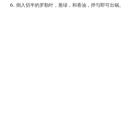
倒入切半的罗勒叶，葱绿，和香油，拌匀即可出锅。