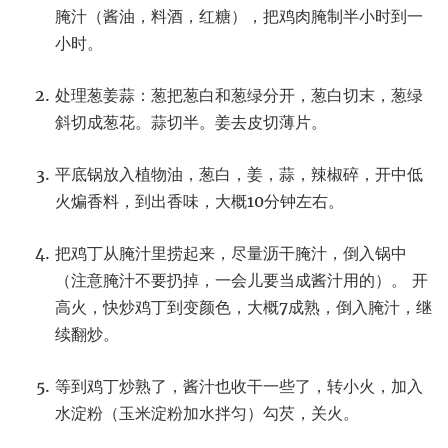
腌汁（酱油，料酒，红糖），把鸡肉腌制半小时到一
小时。
处理葱姜蒜：葱把葱白和葱绿分开，葱白切末，葱绿
斜切成葱花。蒜切半。姜去皮切薄片。
平底锅放入植物油，葱白，姜，蒜，辣椒碎，开中低
火煸香料，到出香味，大概10分钟左右。
把鸡丁从腌汁里捞起来，尽量沥干腌汁，倒入锅中
（注意腌汁不要扔掉，一会儿要当成酱汁用的）。 开
高火，快炒鸡丁到变颜色，大概7成熟，倒入腌汁，继
续翻炒。
等到鸡丁炒熟了，酱汁也收干一些了，转小火，加入
水淀粉（玉米淀粉加水拌匀）勾芡，关火。