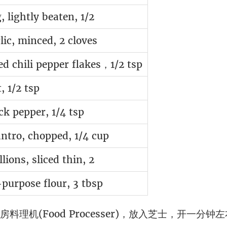
, lightly beaten, 1/2
lic, minced, 2 cloves
ed chili pepper flakes，1/2 tsp
t, 1/2 tsp
ck pepper, 1/4 tsp
antro, chopped, 1/4 cup
llions, sliced thin, 2
-purpose flour, 3 tbsp
料理机(Food Processer)，放入芝士，开一分