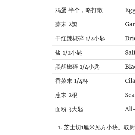
鸡蛋 半个，略打散
Egg
蒜末 2瓣
Gar
干红辣椒碎 1/2小匙
Dri
盐 1/2小匙
Sal
黑胡椒碎 1/4小匙
Bla
香菜末 1/4杯
Cil
葱末 2根
Sca
面粉 3大匙
All
芝士切1厘米见方小块。取厨房