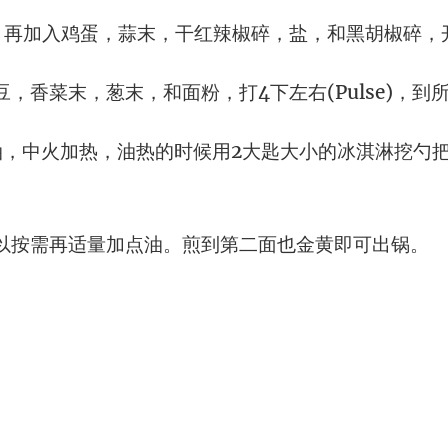
，再加入鸡蛋，蒜末，干红辣椒碎，盐，和黑胡椒碎，开
，香菜末，葱末，和面粉，打4下左右(Pulse)，到
油，中火加热，油热的时候用2大匙大小的冰淇淋挖勺把
以按需再适量加点油。煎到第二面也金黄即可出锅。