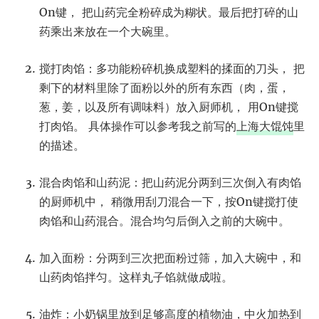
On键， 把山药完全粉碎成为糊状。最后把打碎的山
药乘出来放在一个大碗里。
搅打肉馅：多功能粉碎机换成塑料的揉面的刀头， 把
剩下的材料里除了面粉以外的所有东西（肉，蛋，
葱，姜，以及所有调味料）放入厨师机， 用On键搅
打肉馅。 具体操作可以参考我之前写的
上海大馄饨
里
的描述。
混合肉馅和山药泥：把山药泥分两到三次倒入有肉馅
的厨师机中， 稍微用刮刀混合一下，按On键搅打使
肉馅和山药混合。混合均匀后倒入之前的大碗中。
加入面粉：分两到三次把面粉过筛，加入大碗中，和
山药肉馅拌匀。这样丸子馅就做成啦。
油炸：小奶锅里放到足够高度的植物油，中火加热到