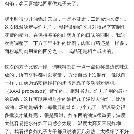
肉馅，欢天喜地地回家做丸子去了。
我平时很少开油锅炸东西，一是不健康，二是费油又费时。
这次既然决定要炸丸子， 就得做到好吃才对得起辛苦制作
花费的精力。在保持爷爷的山药丸子的口味的同时， 我这
次有调整了一下方子里主料的比例，肉和山药还是一样多，
面粉减到肉用量的四分之一。 成品还是相当成功的。
这次的方子比较严谨，调味料都是一点一点边称量边试味边
放的，所有材料都可以定量， 方便自己下次制作。像以前
一样，山药肉馅粉碎搅打的步骤是靠了多功能粉碎机
（food processor）帮忙的， 相对省力。炸丸子用的最小
的奶锅，这样可以用相对少的油把丸子浸没去油炸， 比较
省油。坏处是锅小，每批只能炸6，7个丸子，所以要分很
多批次才能炸完， 很是费时。炸东西的油温很重要，温度
太低容易把水分炸干口感会太硬， 温度太高又容易炸糊
了。我看很多炸丸子方子都只说油要几分热，太模糊了不好