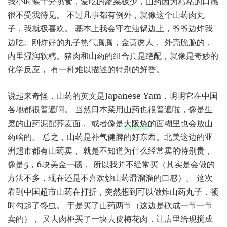
我小时候十分挑食，爱吃的蔬菜极少，山药因为粘粘的口感
很不受我待见。 不过凡事都有例外，就像这个山药肉丸
子，我就极喜欢。 基本上我会守在油锅边上，爷爷边炸我
边吃。刚炸好的丸子热气腾腾，金黄诱人， 外壳脆脆的，
内里湿润软糯。猪肉和山药的组合真是绝配，就像是奇妙的
化学反应， 有一种难以描述的特别的鲜香。
说起来奇怪，山药的英文是Japanese Yam，明明它在中国
各地都很普遍啊。 当然日本菜用山药也很普遍啦，像是生
磨的山药泥配荞麦面， 或者像是
大阪烧
的面糊里也会放山
药啥的。 总之，山药是补气健脾的好东西。北美这边的亚
洲超市都有山药卖， 就是不知道为什么经常卖的特别贵，
像是5，6块美金一磅， 所以我并不经常买（其实是会做的
方法不多，现在还是不喜欢炒山药滑溜溜的口感）。 这次
看到中国超市山药在打折，突然想到可以做炸山药丸子，顿
时勾起了馋虫。 于是买了山药两节（这边是砍成一节一节
卖的）， 又去肉柜买了一块去皮梅花肉，让店里给现搅成