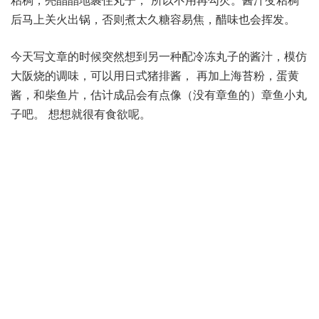
后马上关火出锅，否则煮太久糖容易焦，醋味也会挥发。
今天写文章的时候突然想到另一种配冷冻丸子的酱汁，模仿
大阪烧的调味，可以用日式猪排酱， 再加上海苔粉，蛋黄
酱，和柴鱼片，估计成品会有点像（没有章鱼的）章鱼小丸
子吧。 想想就很有食欲呢。