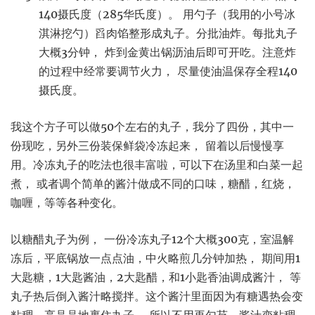
140摄氏度（285华氏度）。 用勺子（我用的小号冰
淇淋挖勺）舀肉馅整形成丸子。分批油炸。每批丸子
大概3分钟， 炸到金黄出锅沥油后即可开吃。注意炸
的过程中经常要调节火力， 尽量使油温保存全程140
摄氏度。
我这个方子可以做50个左右的丸子，我分了四份，其中一
份现吃，另外三份装保鲜袋冷冻起来， 留着以后慢慢享
用。冷冻丸子的吃法也很丰富啦，可以下在汤里和白菜一起
煮， 或者调个简单的酱汁做成不同的口味，糖醋，红烧，
咖喱，等等各种变化。
以糖醋丸子为例， 一份冷冻丸子12个大概300克，室温解
冻后，平底锅放一点点油，中火略煎几分钟加热， 期间用1
大匙糖，1大匙酱油，2大匙醋，和1小匙香油调成酱汁， 等
丸子热后倒入酱汁略搅拌。这个酱汁里面因为有糖遇热会变
粘稠，亮晶晶地裹住丸子， 所以不用再勾芡。酱汁变粘稠